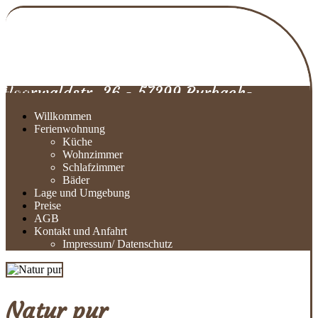
Ferienwohnung
Holzhausen
Hoorwaldstr. 26 - 57299 Burbach-
Menu
Holzhausen (5 Personen)
Willkommen
Ferienwohnung
Küche
Wohnzimmer
Schlafzimmer
Bäder
Lage und Umgebung
Preise
AGB
Kontakt und Anfahrt
Impressum/ Datenschutz
Natur pur